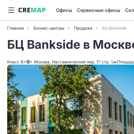
Офисы
Сервисные офисы
Ск
Главная
Бизнес-центры
Продажа
БЦ Bankside
БЦ Bankside в Москв
Класс B+
г. Москва, Наставнический пер, 17 стр. 1
Площад