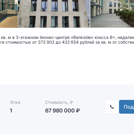
кв. м в 3-этажном бизнес-центре «Bankside» класса B+, недале
е стоимостью от 372 902 до 432 654 рублей за кв. м от собств
Этаж
Стоимость, ₽
Под
1
67 980 000 ₽