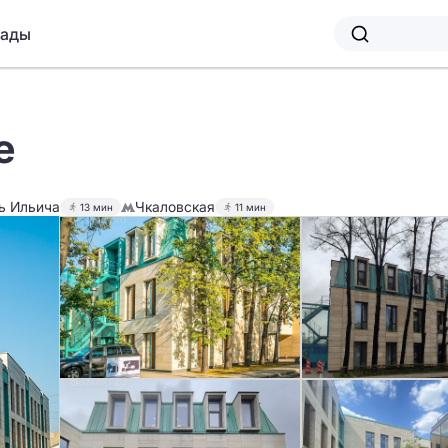
лады
е
ь Ильича
Чкаловская
13 мин
11 мин