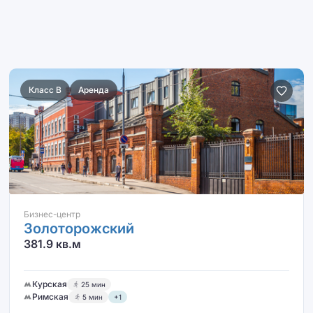
Класс B
Аренда
Бизнес-центр
Золоторожский
381.9 кв.м
Курская
25 мин
Римская
5 мин
+1