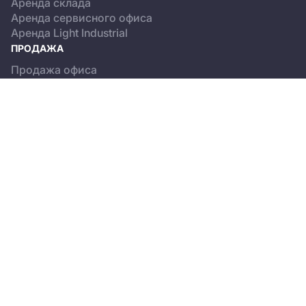
Аренда склада
Аренда сервисного офиса
Аренда Light Industrial
ПРОДАЖА
Продажа офиса
Продажа склада
Продажа Light Industrial
КАТАЛОГ ОБЪЕКТОВ
Бизнес-центры
Сервисные офисы
Склады
Light Industrial
О ПРОЕКТЕ
Новости
Пользовательское соглашение
Положение об обработке персональных данных
© 2013-2026, CREMAP.PRO. All rights reserved