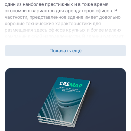
один из наиболее престижных и в тоже время
экономных вариантов для арендаторов офисов. В
частности, представленное здание имеет довольно
хорошие технические характеристики для
размещения здесь офисов крупных и более мелких
компаний любой направленности. В здании работает
система вентиляции по принципу приточно-вытяжной
модели. За соединение интернет и телефонию
Показать ещё
отвечает коммерческий провайдер, который
обязуется поставлять свои услуги бесперебойно.
Безопасность в здании также на уровне – есть
круглосуточная охрана, ведется наблюдение с
камер, установлены автоматические системы
сигнализации о пожаре. Можно сделать ремонт
перед въездом, но практически во всех офисах уже
имеется современная отделка с использованием
натуральных и безопасных, долговечных
материалов.
Дополнительная информация о БЦ Академика