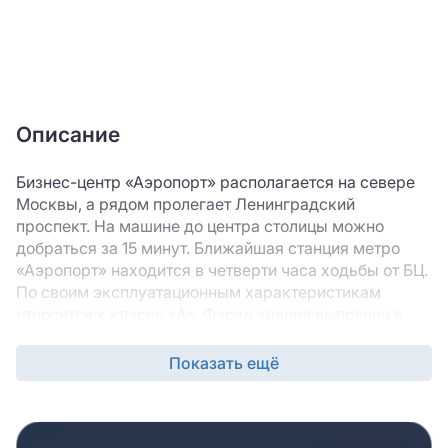
Описание
Бизнес-центр «Аэропорт» располагается на севере
Москвы, а рядом пролегает Ленинградский
проспект. На машине до центра столицы можно
добраться за 15 минут. Ближайшая станция метро
«Аэропорт» находится в четверти часа ходьбы от БЦ.
По своим эксплуатационным характеристикам
относится к классу «А». Фасад здания выполнен в
постмодернистском стиле. Непосредственно к
деловому комплексу примыкает торговая галерея. В
Показать ещё
холле офисного центра размещена стойка службы
ресепшн. Введен контрольно-пропускной режим.
Помещения со свободной или кабинетной
планировкой сдаются с выполненным