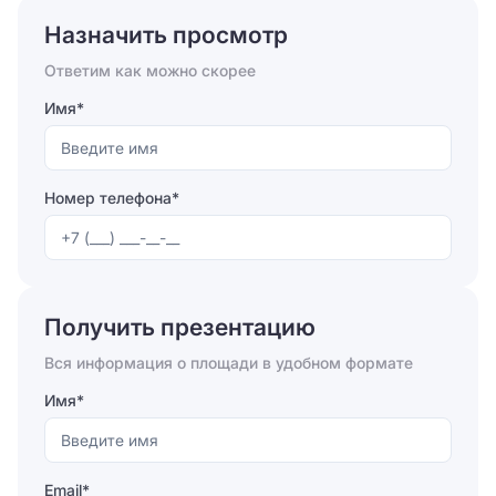
круглосуточно. Для арендаторов приятным бонусом
Назначить просмотр
станет оборудованная для них наземная парковка.
Кроме того, доступны различные провайдеры –
Ответим как можно скорее
быстро и легко можно подключиться к
высокоскоростному интернету. Внутри БЦ есть точки
Имя*
общественного питания (кафе, ресторан, столовая),
где можно пообедать или позавтракать, банковские
отделения, банкоматы, магазин и аптечный пункт.
Номер телефона*
Отправляя форму, вы соглашаетесь на
обработку
персональных данных
Получить презентацию
Отправить
Вся информация о площади в удобном формате
Имя*
Email*