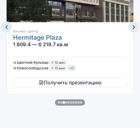
Особняк
1-й Колобовский 17с1
157.4 кв.м
Трубная
3 мин
Цветной бульвар
6 мин
+1
зентацию
Получить презента