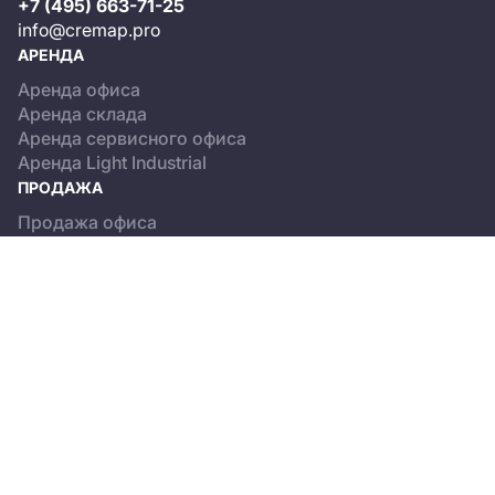
+7 (495) 663-71-25
info@cremap.pro
АРЕНДА
Аренда офиса
Аренда склада
Аренда сервисного офиса
Аренда Light Industrial
ПРОДАЖА
Продажа офиса
Продажа склада
Продажа Light Industrial
КАТАЛОГ ОБЪЕКТОВ
Бизнес-центры
Сервисные офисы
Склады
Light Industrial
О ПРОЕКТЕ
Новости
Пользовательское соглашение