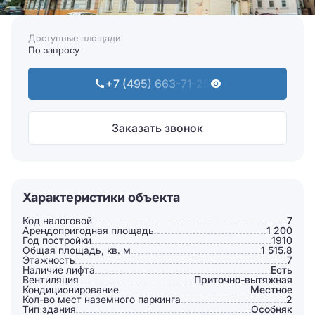
Доступные площади
По запросу
+7 (495) 663-71-25
Заказать звонок
Характеристики объекта
Код налоговой
7
Арендопригодная площадь
1 200
Год постройки
1910
Общая площадь, кв. м
1 515.8
Этажность
7
Наличие лифта
Есть
Вентиляция
Приточно-вытяжная
Кондиционирование
Местное
Кол-во мест наземного паркинга
2
Тип здания
Особняк