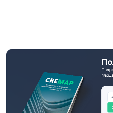
По
Подро
площа