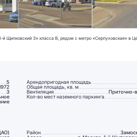
1-й Щипковский 3» класса B, рядом с метро «Серпуховская» в 
5
Арендопригодная площадь
1972
Общая площадь, кв. м
3
Вентиляция
Приточно-
ьное
Кол-во мест наземного паркинга
ание
ЦАО)
Район
Замос