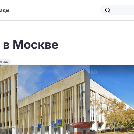
лады
 в Москве
9 мин