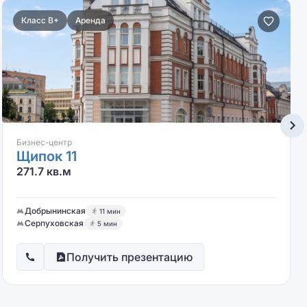
Класс B+
Аренда
Бизнес-центр
Щипок 11
271.7 кв.м
Добрынинская
11 мин
Серпуховская
5 мин
Получить презентацию