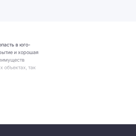
пасть в юго-
крытие и хорошая
реимуществ
 объектах, так
или за городской
-17 тыс. кв. м и