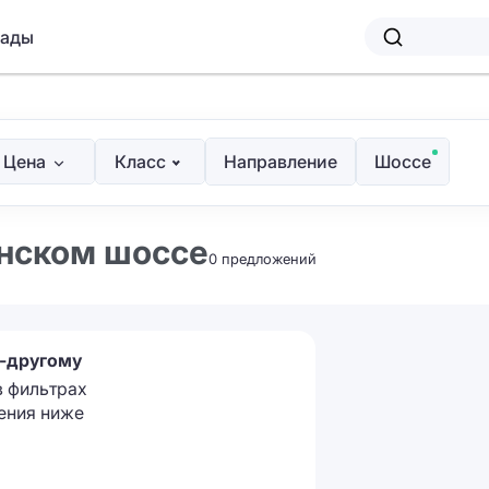
лады
Цена
Класс
Направление
Шоссе
анском шоссе
0 предложений
о-другому
в фильтрах
ения ниже