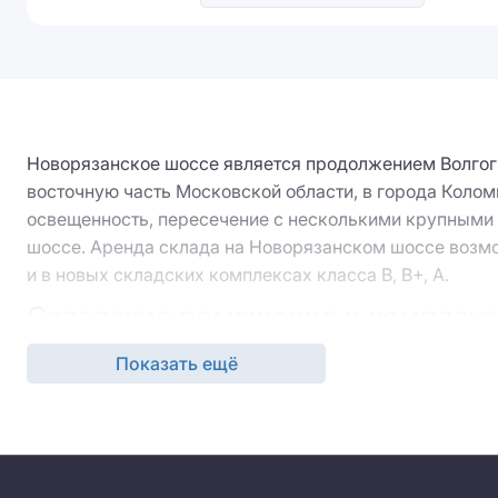
Новорязанское шоссе является продолжением Волгогр
восточную часть Московской области, в города Колом
освещенность, пересечение с несколькими крупными
шоссе. Аренда склада на Новорязанском шоссе возмо
и в новых складских комплексах класса B, B+, A.
Складские помещения и комплекс
Показать ещё
При выборе склада или помещение под производство
Расположение – непосредственно у Новорязанского
чертой.
Площадь – в базе есть различные по площади объек
более).