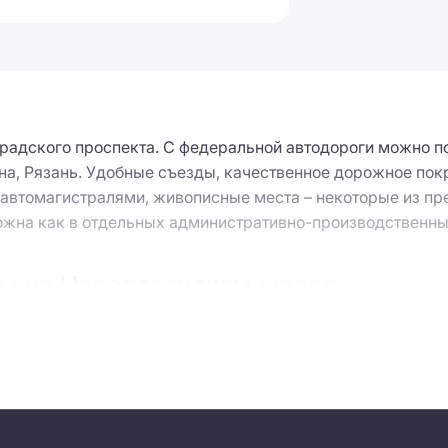
адского проспекта. С федеральной автодороги можно по
на, Рязань. Удобные съезды, качественное дорожное по
 автомагистралями, живописные места – некоторые из п
жна как в отдельных административно-производственных
ы на Новорязанском шоссе
 учитывают следующие основные критерии:
 шоссе или в удалении от трассы, в населенном пункте 
ты (от средних на 8 тыс. кв. м до просторных площадью 15