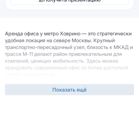
Аренда офиса у метро Ховрино — это стратегически
удобная локация на севере Москвы. Крупный
транспортно-пересадочный узел, близость к МКАД и
трассе М-11 делают район привлекательным для
компаний, ценящих мобильность. Здесь можно
арендовать современный офис по более доступной
ставке, чем в центре.
Наш портал поможет вам найти подходящий офис в
Показать ещё
аренду в районе Ховрино. В каталоге собраны
предложения в новых бизнес-центрах и МФК.
Найдите функциональное и удобное помещение для
вашего бизнеса в северных воротах столицы.