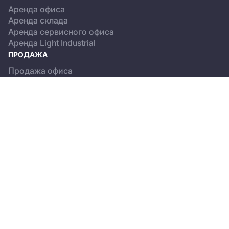
Аренда офиса
Аренда склада
Аренда сервисного офиса
Аренда Light Industrial
ПРОДАЖА
Продажа офиса
Продажа склада
Продажа Light Industrial
КАТАЛОГ ОБЪЕКТОВ
Бизнес-центры
Сервисные офисы
Склады
Light Industrial
О ПРОЕКТЕ
Новости
Пользовательское соглашение
Положение об обработке персональных данных